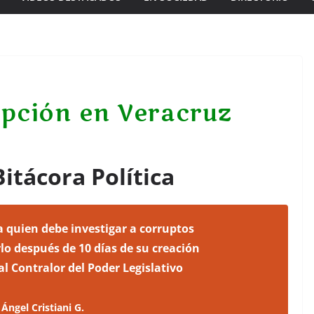
rupción en Veracruz
itácora Política
a quien debe investigar a corruptos
o después de 10 días de su creación
 Contralor del Poder Legislativo
istiani G.