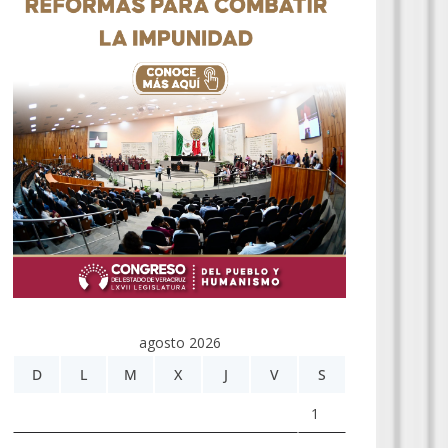
agosto 2026
D
L
M
X
J
V
S
1