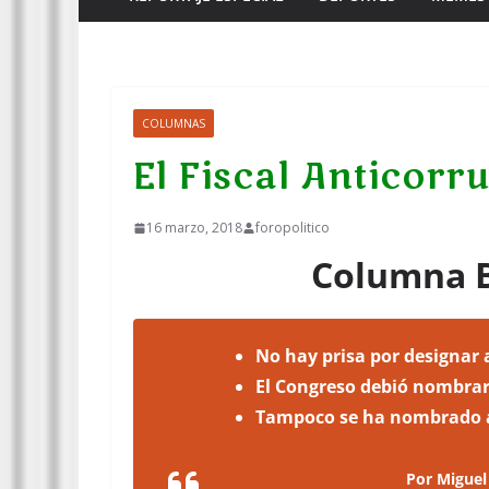
COLUMNAS
El Fiscal Anticor
16 marzo, 2018
foropolitico
Columna B
No hay prisa por designar 
El Congreso debió nombrarl
Tampoco se ha nombrado al
Por Miguel Ángel Cr