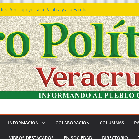
ra 5 mil apoyos a la Palabra y a la Familia
so Declaraciones de Procedencia en contra
es
𝙖 𝙂𝙤𝙗𝙞𝙚𝙧𝙣𝙤 𝙙𝙚𝙡 𝙀𝙨𝙩𝙖𝙙𝙤 𝙖 𝙙𝙞𝙨𝙛𝙧𝙪𝙩𝙖𝙧
𝙚𝙨𝙩𝙞𝙫𝙖𝙡 𝙙𝙚𝙡 𝙈𝙖𝙧 𝙚𝙣 𝘾𝙤𝙖𝙩𝙯𝙖𝙘𝙤𝙖𝙡𝙘𝙤𝙨
 de policías con vocación de servicio y
na: SSP
n Bravo rechaza acusaciones y asegura que
n solicitud de desafuero
INFORMACION
COLABORACION
COLUMNAS
P
VIDEOS DESTACADOS
EN SOCIEDAD
DIRECTORIO