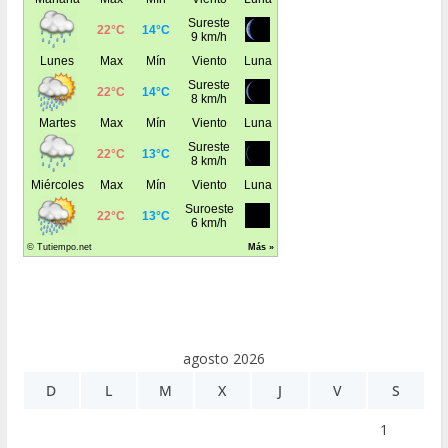
agosto 2026
D
L
M
X
J
V
S
1