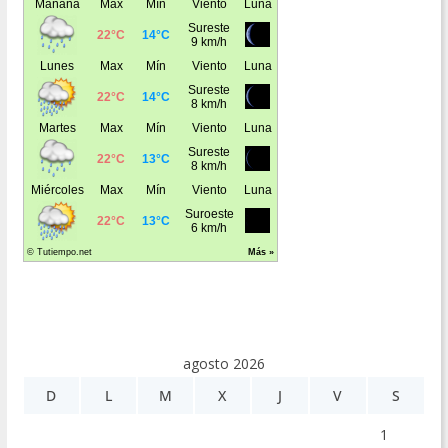
agosto 2026
D
L
M
X
J
V
S
1