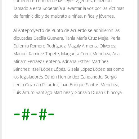
cometen en contra de las leyes vigentes, e hizo un
llamado a esta Soberanía a levantar la voz por las víctimas
de feminicidio y de maltrato a niñas, niños y jóvenes.
Al Anteproyecto de Punto de Acuerdo se adhirieron las
diputadas Cecilia Guevara, Tania María Cruz Mejía, Perla
Eufemia Romero Rodríguez, Magaly Armenta Oliveros,
Maribel Ramírez Topete, Margarita Corro Mendoza, Ana
Miriam Ferráez Centeno, Adriana Esther Martínez
Sánchez, Itzel López López, Gisela López López, así como
los legisladores Othón Hernández Candanedo, Sergio
Lenin Guzmán Ricárdez, Juan Enrique Santos Mendoza,
Luis Arturo Santiago Martínez y Gonzalo Durán Chincoya.
-#-#-