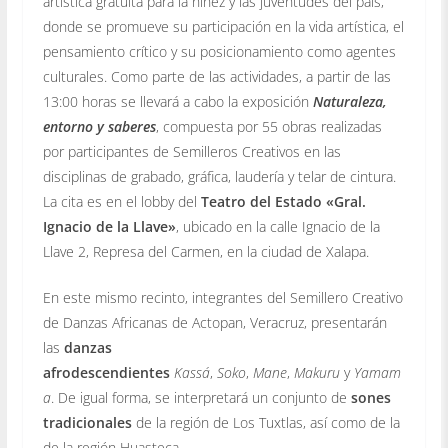
artística gratuita para la niñez y las juventudes del país,
donde se promueve su participación en la vida artística, el
pensamiento crítico y su posicionamiento como agentes
culturales. Como parte de las actividades, a partir de las
13:00 horas se llevará a cabo la exposición
Naturaleza,
entorno y saberes
, compuesta por 55 obras realizadas
por participantes de Semilleros Creativos en las
disciplinas de grabado, gráfica, laudería y telar de cintura.
La cita es en el lobby del
Teatro del Estado «Gral.
Ignacio de la Llave»
, ubicado en la calle Ignacio de la
Llave 2, Represa del Carmen, en la ciudad de Xalapa.
En este mismo recinto, integrantes del Semillero Creativo
de Danzas Africanas de Actopan, Veracruz, presentarán
las
danzas
afrodescendientes
Kassá
,
Soko
,
Mane
,
Makuru
y
Yamam
a
. De igual forma, se interpretará un conjunto de
sones
tradicionales
de la región de Los Tuxtlas, así como de la
de la región Huasteca.