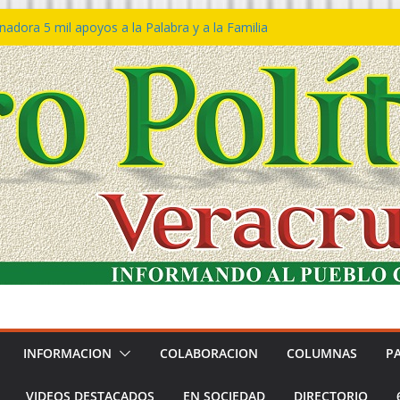
adora 5 mil apoyos a la Palabra y a la Familia
reso Declaraciones de Procedencia en contra
ipes
𝙩𝙖 𝙂𝙤𝙗𝙞𝙚𝙧𝙣𝙤 𝙙𝙚𝙡 𝙀𝙨𝙩𝙖𝙙𝙤 𝙖 𝙙𝙞𝙨𝙛𝙧𝙪𝙩𝙖𝙧
𝙡 𝙁𝙚𝙨𝙩𝙞𝙫𝙖𝙡 𝙙𝙚𝙡 𝙈𝙖𝙧 𝙚𝙣 𝘾𝙤𝙖𝙩𝙯𝙖𝙘𝙤𝙖𝙡𝙘𝙤𝙨
ión de policías con vocación de servicio y
dana: SSP
rtín Bravo rechaza acusaciones y asegura que
túan solicitud de desafuero
INFORMACION
COLABORACION
COLUMNAS
P
VIDEOS DESTACADOS
EN SOCIEDAD
DIRECTORIO