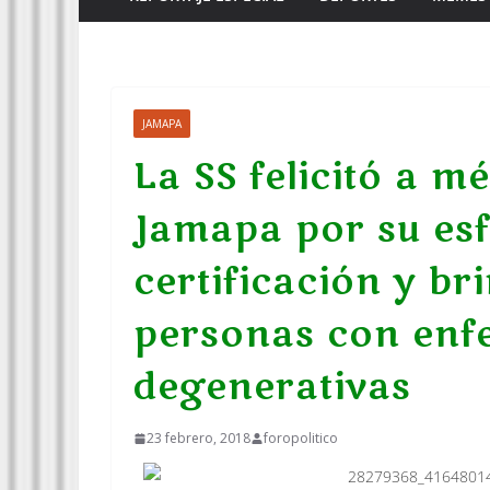
JAMAPA
La SS felicitó a m
Jamapa por su esf
certificación y br
personas con enf
degenerativas
23 febrero, 2018
foropolitico