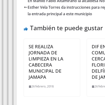
En Manlio Fabio Altamirano la alcaldesa No
Esther Vela Torres da instrucciones para r
la entrada principal a este municipio
También te puede gustar
SE REALIZA
DIF E
JORNADA DE
COMU
LIMPIEZA EN LA
CERCA
CABECERA
FLORI
MUNICIPAL DE
DELFÍ
JAMAPA
DE J
26 febrero, 2018
26 febr