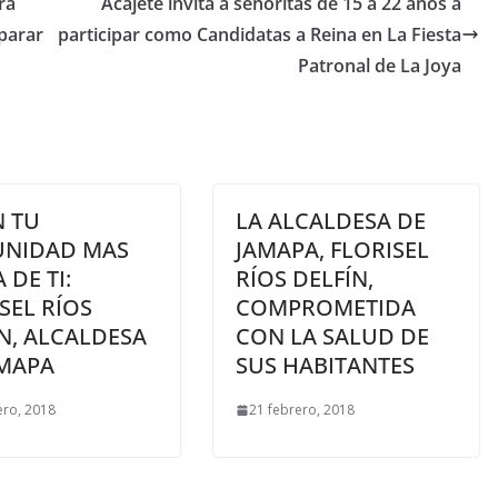
ra
Acajete invita a señoritas de 15 a 22 años a
eparar
participar como Candidatas a Reina en La Fiesta
Patronal de La Joya
N TU
LA ALCALDESA DE
NIDAD MAS
JAMAPA, FLORISEL
 DE TI:
RÍOS DELFÍN,
SEL RÍOS
COMPROMETIDA
N, ALCALDESA
CON LA SALUD DE
AMAPA
SUS HABITANTES
ero, 2018
21 febrero, 2018