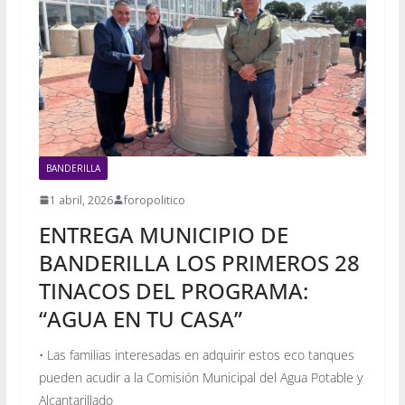
BANDERILLA
1 abril, 2026
foropolitico
ENTREGA MUNICIPIO DE
BANDERILLA LOS PRIMEROS 28
TINACOS DEL PROGRAMA:
“AGUA EN TU CASA”
• Las familias interesadas en adquirir estos eco tanques
pueden acudir a la Comisión Municipal del Agua Potable y
Alcantarillado