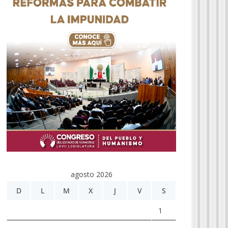
agosto 2026
D
L
M
X
J
V
S
1