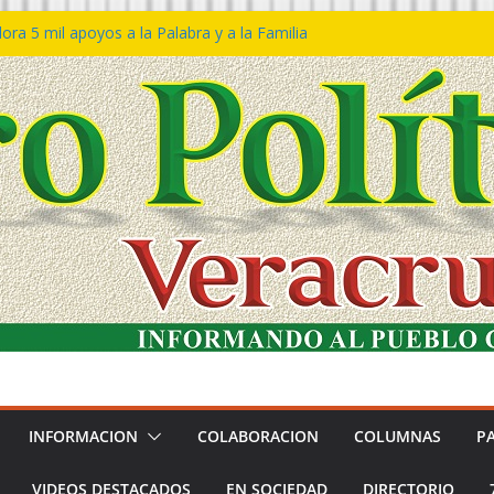
ra 5 mil apoyos a la Palabra y a la Familia
o Declaraciones de Procedencia en contra
s
 𝙂𝙤𝙗𝙞𝙚𝙧𝙣𝙤 𝙙𝙚𝙡 𝙀𝙨𝙩𝙖𝙙𝙤 𝙖 𝙙𝙞𝙨𝙛𝙧𝙪𝙩𝙖𝙧
𝙚𝙨𝙩𝙞𝙫𝙖𝙡 𝙙𝙚𝙡 𝙈𝙖𝙧 𝙚𝙣 𝘾𝙤𝙖𝙩𝙯𝙖𝙘𝙤𝙖𝙡𝙘𝙤𝙨
 de policías con vocación de servicio y
a: SSP
n Bravo rechaza acusaciones y asegura que
n solicitud de desafuero
INFORMACION
COLABORACION
COLUMNAS
P
VIDEOS DESTACADOS
EN SOCIEDAD
DIRECTORIO