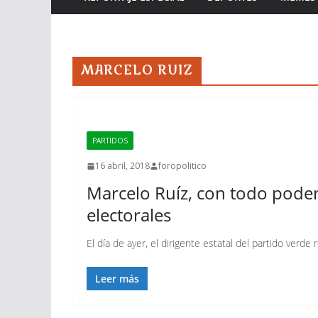
MARCELO RUIZ
PARTIDOS
16 abril, 2018
foropolitico
Marcelo Ruíz, con todo poder
electorales
El día de ayer, el dirigente estatal del partido verde
Leer más