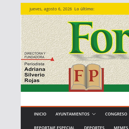
Saltar
Lo último:
jueves, agosto 6, 2026
al
contenido
INICIO
AYUNTAMIENTOS
CONGRESO
REPORTAJE ESPECIAL
DEPORTES
MEMES