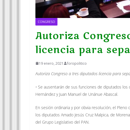
CONGRESO
Autoriza Congreso
licencia para sepa
19 enero, 2021
foropolitico
Autoriza Congreso a tres diputados licencia para sep
• Se ausentarán de sus funciones de diputados los
Hernández y Juan Manuel de Unánue Abascal.
En sesión ordinaria y por obvia resolución, el Pleno d
los diputados Amado Jesús Cruz Malpica, de Moren
del Grupo Legislativo del PAN.