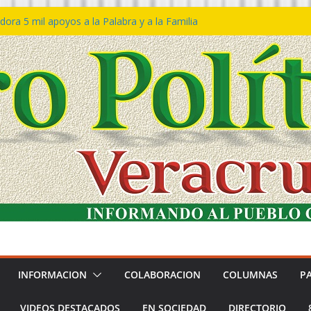
ora 5 mil apoyos a la Palabra y a la Familia
so Declaraciones de Procedencia en contra
es
𝙖 𝙂𝙤𝙗𝙞𝙚𝙧𝙣𝙤 𝙙𝙚𝙡 𝙀𝙨𝙩𝙖𝙙𝙤 𝙖 𝙙𝙞𝙨𝙛𝙧𝙪𝙩𝙖𝙧
𝙚𝙨𝙩𝙞𝙫𝙖𝙡 𝙙𝙚𝙡 𝙈𝙖𝙧 𝙚𝙣 𝘾𝙤𝙖𝙩𝙯𝙖𝙘𝙤𝙖𝙡𝙘𝙤𝙨
n de policías con vocación de servicio y
na: SSP
ín Bravo rechaza acusaciones y asegura que
an solicitud de desafuero
INFORMACION
COLABORACION
COLUMNAS
P
VIDEOS DESTACADOS
EN SOCIEDAD
DIRECTORIO