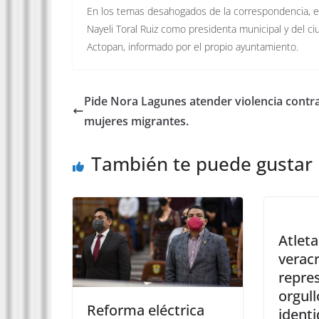
En los temas desahogados de la correspondencia, es
Nayeli Toral Ruiz como presidenta municipal y del c
Actopan, informado por el propio ayuntamiento.
Pide Nora Lagunes atender violencia contr
mujeres migrantes.
También te puede gustar
Atleta
verac
repre
orgull
Reforma eléctrica
identi