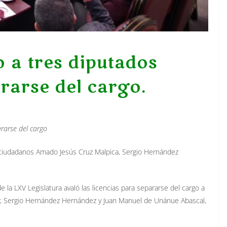
 a tres diputados
rarse del cargo.
ararse del cargo
 ciudadanos Amado Jesús Cruz Malpica, Sergio Hernández
e la LXV Legislatura avaló las licencias para separarse del cargo a
a; Sergio Hernández Hernández y Juan Manuel de Unánue Abascal,