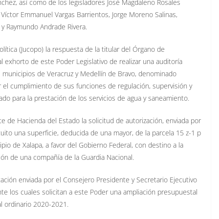
ánchez, así como de los legisladores José Magdaleno Rosales
, Víctor Emmanuel Vargas Barrientos, Jorge Moreno Salinas,
 y Raymundo Andrade Rivera.
ítica (Jucopo) la respuesta de la titular del Órgano de
al exhorto de este Poder Legislativo de realizar una auditoría
os municipios de Veracruz y Medellín de Bravo, denominado
r el cumplimiento de sus funciones de regulación, supervisión y
gado para la prestación de los servicios de agua y saneamiento.
e de Hacienda del Estado la solicitud de autorización, enviada por
tuito una superficie, deducida de una mayor, de la parcela 15 z-1 p
pio de Xalapa, a favor del Gobierno Federal, con destino a la
ción de una compañía de la Guardia Nacional.
ación enviada por el Consejero Presidente y Secretario Ejecutivo
nte los cuales solicitan a este Poder una ampliación presupuestal
ral ordinario 2020-2021.