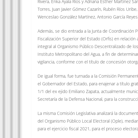
Rivera, Erika Ayala Ríos y Adriana Esther Martínez S
Torres, Juan Javier Gómez Cazarín, Rubén Ríos Uribe
Wenceslao González Martínez, Antonio García Reyes
Además, se dio entrada a la Junta de Coordinación Pol
Fiscalización Superior del Estado (Orfis) en relación 
integral al Organismo Público Descentralizado de l
Instituto Metropolitano del Agua, a fin de determina
vigilancia, conforme con el título de concesión otor
De igual forma, fue turnada a la Comisión Permanent
el Gobernador del Estado, para enajenar a título gra
1/1 del ex ejido Emiliano Zapata, actualmente munici
Secretaría de la Defensa Nacional, para la construc
La misma Comisión Legislativa analizará la document
del Organismo Público Local Electoral (Ople), media
para el ejercicio fiscal 2021, para el proceso electo