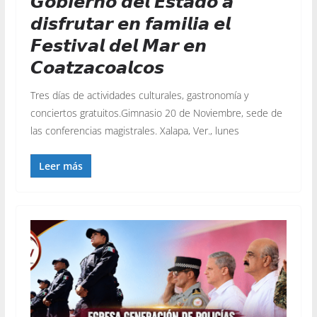
𝙂𝙤𝙗𝙞𝙚𝙧𝙣𝙤 𝙙𝙚𝙡 𝙀𝙨𝙩𝙖𝙙𝙤 𝙖
𝙙𝙞𝙨𝙛𝙧𝙪𝙩𝙖𝙧 𝙚𝙣 𝙛𝙖𝙢𝙞𝙡𝙞𝙖 𝙚𝙡
𝙁𝙚𝙨𝙩𝙞𝙫𝙖𝙡 𝙙𝙚𝙡 𝙈𝙖𝙧 𝙚𝙣
𝘾𝙤𝙖𝙩𝙯𝙖𝙘𝙤𝙖𝙡𝙘𝙤𝙨
Tres días de actividades culturales, gastronomía y
conciertos gratuitos.Gimnasio 20 de Noviembre, sede de
las conferencias magistrales. Xalapa, Ver., lunes
Leer más