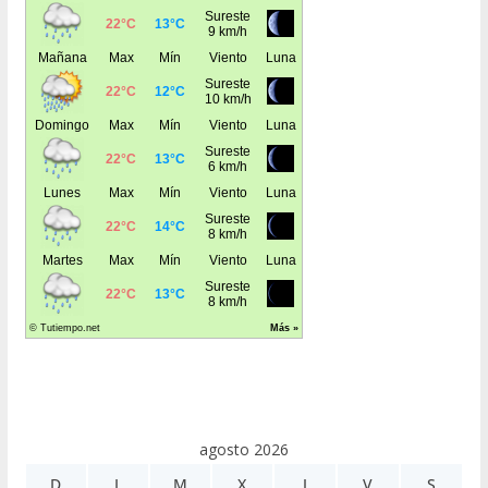
agosto 2026
D
L
M
X
J
V
S