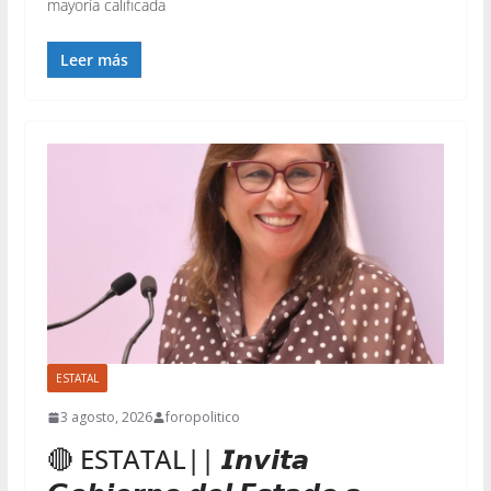
mayoría calificada
Leer más
ESTATAL
3 agosto, 2026
foropolitico
🔴 ESTATAL|| 𝙄𝙣𝙫𝙞𝙩𝙖