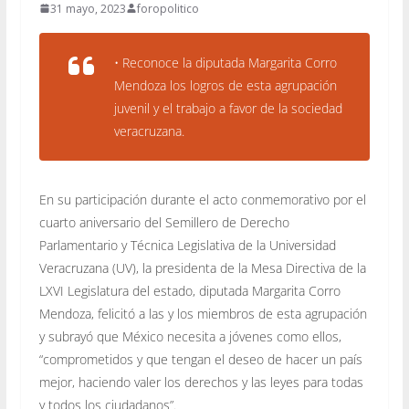
31 mayo, 2023
foropolitico
• Reconoce la diputada Margarita Corro
Mendoza los logros de esta agrupación
juvenil y el trabajo a favor de la sociedad
veracruzana.
En su participación durante el acto conmemorativo por el
cuarto aniversario del Semillero de Derecho
Parlamentario y Técnica Legislativa de la Universidad
Veracruzana (UV), la presidenta de la Mesa Directiva de la
LXVI Legislatura del estado, diputada Margarita Corro
Mendoza, felicitó a las y los miembros de esta agrupación
y subrayó que México necesita a jóvenes como ellos,
“comprometidos y que tengan el deseo de hacer un país
mejor, haciendo valer los derechos y las leyes para todas
y todos los ciudadanos”.