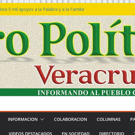
ra 5 mil apoyos a la Palabra y a la Familia
o Declaraciones de Procedencia en contra
s
 𝙂𝙤𝙗𝙞𝙚𝙧𝙣𝙤 𝙙𝙚𝙡 𝙀𝙨𝙩𝙖𝙙𝙤 𝙖 𝙙𝙞𝙨𝙛𝙧𝙪𝙩𝙖𝙧
𝙚𝙨𝙩𝙞𝙫𝙖𝙡 𝙙𝙚𝙡 𝙈𝙖𝙧 𝙚𝙣 𝘾𝙤𝙖𝙩𝙯𝙖𝙘𝙤𝙖𝙡𝙘𝙤𝙨
 de policías con vocación de servicio y
a: SSP
n Bravo rechaza acusaciones y asegura que
n solicitud de desafuero
INFORMACION
COLABORACION
COLUMNAS
P
VIDEOS DESTACADOS
EN SOCIEDAD
DIRECTORIO