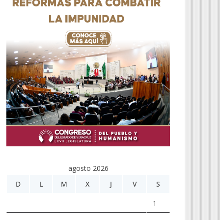
agosto 2026
D
L
M
X
J
V
S
1