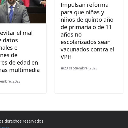
Impulsan reforma
para que niñas y
niños de quinto año
de primaria o de 11
evitar el mal
años no
e datos
escolarizados sean
nales e
vacunados contra el
nes de
VPH
es de edad en
23 septiembre, 2023
mas multimedia
iembre, 2023
los derechos reservados.