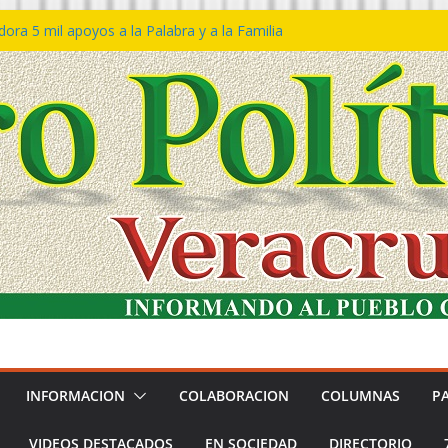
ra 5 mil apoyos a la Palabra y a la Familia
so Declaraciones de Procedencia en contra
es
𝙖 𝙂𝙤𝙗𝙞𝙚𝙧𝙣𝙤 𝙙𝙚𝙡 𝙀𝙨𝙩𝙖𝙙𝙤 𝙖 𝙙𝙞𝙨𝙛𝙧𝙪𝙩𝙖𝙧
𝙚𝙨𝙩𝙞𝙫𝙖𝙡 𝙙𝙚𝙡 𝙈𝙖𝙧 𝙚𝙣 𝘾𝙤𝙖𝙩𝙯𝙖𝙘𝙤𝙖𝙡𝙘𝙤𝙨
 de policías con vocación de servicio y
na: SSP
n Bravo rechaza acusaciones y asegura que
n solicitud de desafuero
INFORMACION
COLABORACION
COLUMNAS
P
VIDEOS DESTACADOS
EN SOCIEDAD
DIRECTORIO