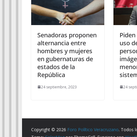
Senadoras proponen
Piden 
alternancia entre
uso d
hombres y mujeres
perso
en gubernaturas de
imáge
estados de la
menor
República
siste
24 septiembre, 2023
24 sept
Copyright © 2026
Foro Político Veracruzano
. Todos 