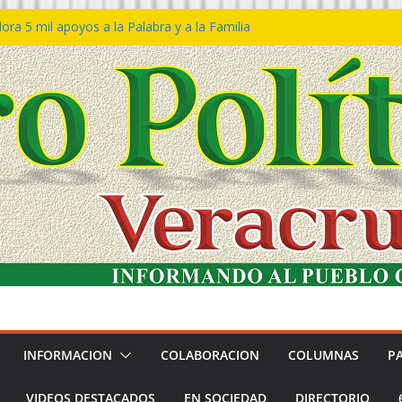
ra 5 mil apoyos a la Palabra y a la Familia
o Declaraciones de Procedencia en contra
s
 𝙂𝙤𝙗𝙞𝙚𝙧𝙣𝙤 𝙙𝙚𝙡 𝙀𝙨𝙩𝙖𝙙𝙤 𝙖 𝙙𝙞𝙨𝙛𝙧𝙪𝙩𝙖𝙧
𝙚𝙨𝙩𝙞𝙫𝙖𝙡 𝙙𝙚𝙡 𝙈𝙖𝙧 𝙚𝙣 𝘾𝙤𝙖𝙩𝙯𝙖𝙘𝙤𝙖𝙡𝙘𝙤𝙨
 de policías con vocación de servicio y
a: SSP
n Bravo rechaza acusaciones y asegura que
n solicitud de desafuero
INFORMACION
COLABORACION
COLUMNAS
P
VIDEOS DESTACADOS
EN SOCIEDAD
DIRECTORIO