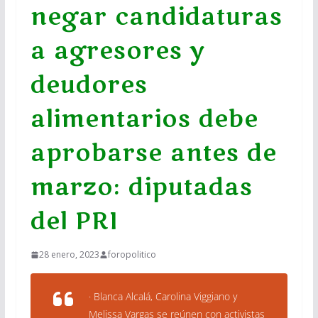
negar candidaturas
a agresores y
deudores
alimentarios debe
aprobarse antes de
marzo: diputadas
del PRI
28 enero, 2023
foropolitico
· Blanca Alcalá, Carolina Viggiano y
Melissa Vargas se reúnen con activistas