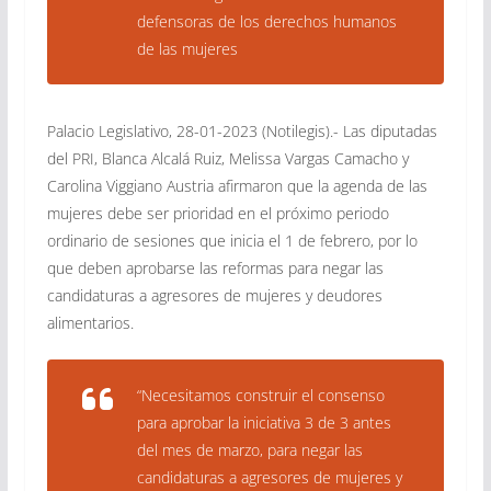
defensoras de los derechos humanos
de las mujeres
Palacio Legislativo, 28-01-2023 (Notilegis).- Las diputadas
del PRI, Blanca Alcalá Ruiz, Melissa Vargas Camacho y
Carolina Viggiano Austria afirmaron que la agenda de las
mujeres debe ser prioridad en el próximo periodo
ordinario de sesiones que inicia el 1 de febrero, por lo
que deben aprobarse las reformas para negar las
candidaturas a agresores de mujeres y deudores
alimentarios.
“Necesitamos construir el consenso
para aprobar la iniciativa 3 de 3 antes
del mes de marzo, para negar las
candidaturas a agresores de mujeres y