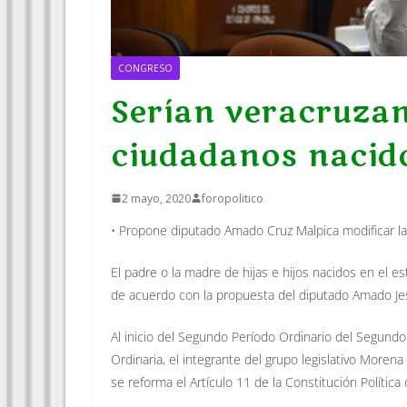
CONGRESO
Serían veracruza
ciudadanos nacido
2 mayo, 2020
foropolitico
• Propone diputado Amado Cruz Malpica modificar la C
El padre o la madre de hijas e hijos nacidos en el
de acuerdo con la propuesta del diputado Amado Jesú
Al inicio del Segundo Período Ordinario del Segundo
Ordinaria, el integrante del grupo legislativo Morena
se reforma el Artículo 11 de la Constitución Política