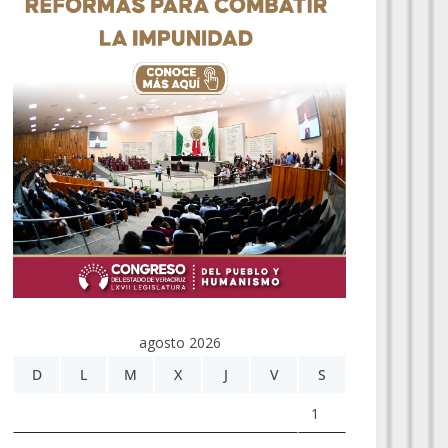
agosto 2026
D
L
M
X
J
V
S
1