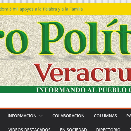
ra 5 mil apoyos a la Palabra y a la Familia
so Declaraciones de Procedencia en contra
es
𝙖 𝙂𝙤𝙗𝙞𝙚𝙧𝙣𝙤 𝙙𝙚𝙡 𝙀𝙨𝙩𝙖𝙙𝙤 𝙖 𝙙𝙞𝙨𝙛𝙧𝙪𝙩𝙖𝙧
𝙚𝙨𝙩𝙞𝙫𝙖𝙡 𝙙𝙚𝙡 𝙈𝙖𝙧 𝙚𝙣 𝘾𝙤𝙖𝙩𝙯𝙖𝙘𝙤𝙖𝙡𝙘𝙤𝙨
 de policías con vocación de servicio y
na: SSP
n Bravo rechaza acusaciones y asegura que
n solicitud de desafuero
INFORMACION
COLABORACION
COLUMNAS
P
VIDEOS DESTACADOS
EN SOCIEDAD
DIRECTORIO