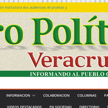
ón Instructora dos audiencias de pruebas y
𝙩𝙖 𝙂𝙤𝙗𝙞𝙚𝙧𝙣𝙤 𝙙𝙚𝙡 𝙀𝙨𝙩𝙖𝙙𝙤 𝙖 𝙙𝙞𝙨𝙛𝙧𝙪𝙩𝙖𝙧
𝙡 𝙁𝙚𝙨𝙩𝙞𝙫𝙖𝙡 𝙙𝙚𝙡 𝙈𝙖𝙧 𝙚𝙣 𝘾𝙤𝙖𝙩𝙯𝙖𝙘𝙤𝙖𝙡𝙘𝙤𝙨
ión de policías con vocación de servicio y
dana: SSP
rtín Bravo rechaza acusaciones y asegura que
túan solicitud de desafuero
adora 5 mil apoyos a la Palabra y a la Familia
INFORMACION
COLABORACION
COLUMNAS
P
VIDEOS DESTACADOS
EN SOCIEDAD
DIRECTORIO