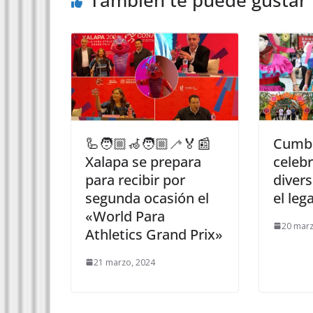
🦾🧑🏼‍🦽🧑🏼‍🦯🏅📰
Cumbr
Xalapa se prepara
celebr
para recibir por
divers
segunda ocasión el
el leg
«World Para
20 marz
Athletics Grand Prix»
21 marzo, 2024