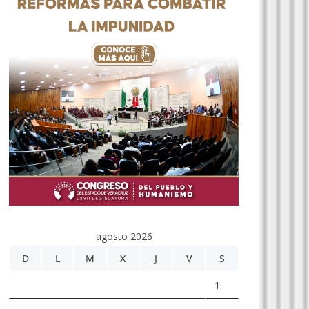
agosto 2026
D
L
M
X
J
V
S
1