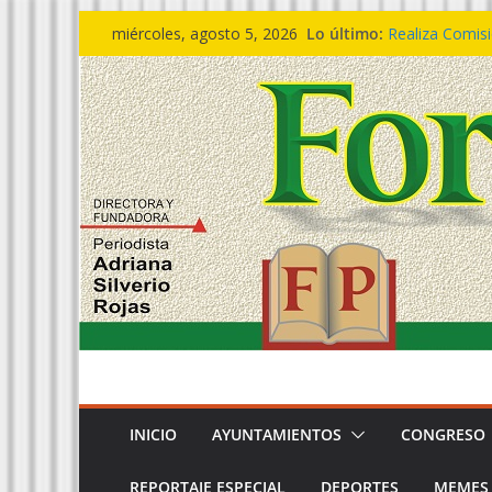
Saltar
Lo último:
Realiza Comisi
miércoles, agosto 5, 2026
al
alegatos.
🔴 ESTATAL|| 𝙄𝙣𝙫
contenido
𝙚𝙣 𝙛𝙖𝙢𝙞𝙡𝙞𝙖 𝙚
Egresa generac
cercanía ciuda
Defensa de Be
pruebas desvir
Entrega Gobern
INICIO
AYUNTAMIENTOS
CONGRESO
REPORTAJE ESPECIAL
DEPORTES
MEMES