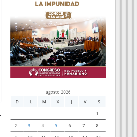
agosto 2026
D
L
M
X
J
V
S
1
2
3
4
5
6
7
8