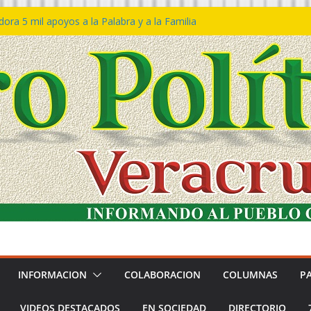
ra 5 mil apoyos a la Palabra y a la Familia
so Declaraciones de Procedencia en contra
es
𝙖 𝙂𝙤𝙗𝙞𝙚𝙧𝙣𝙤 𝙙𝙚𝙡 𝙀𝙨𝙩𝙖𝙙𝙤 𝙖 𝙙𝙞𝙨𝙛𝙧𝙪𝙩𝙖𝙧
𝙚𝙨𝙩𝙞𝙫𝙖𝙡 𝙙𝙚𝙡 𝙈𝙖𝙧 𝙚𝙣 𝘾𝙤𝙖𝙩𝙯𝙖𝙘𝙤𝙖𝙡𝙘𝙤𝙨
 de policías con vocación de servicio y
na: SSP
n Bravo rechaza acusaciones y asegura que
n solicitud de desafuero
INFORMACION
COLABORACION
COLUMNAS
P
VIDEOS DESTACADOS
EN SOCIEDAD
DIRECTORIO