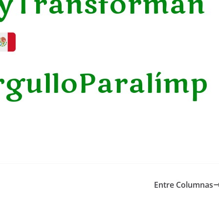
oyTransforman
rgulloParalímp
Entre Columnas