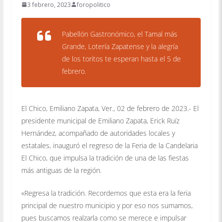
3 febrero, 2023
foropolitico
Pabellón Gastronómico, el Tamal más
Grande, Lotería Zapatense y la alegría
de los toritos te esperan hasta el 5 de
febrero.
El Chico, Emiliano Zapata, Ver., 02 de febrero de 2023.- El
presidente municipal de Emiliano Zapata, Erick Ruíz
Hernández, acompañado de autoridades locales y
estatales, inauguró el regreso de la Feria de la Candelaria
El Chico, que impulsa la tradición de una de las fiestas
más antiguas de la región.
«Regresa la tradición. Recordemos que esta era la feria
principal de nuestro municipio y por eso nos sumamos,
pues buscamos realzarla como se merece e impulsar