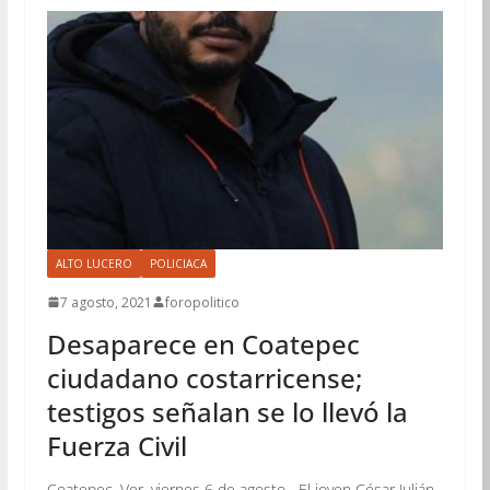
ALTO LUCERO
POLICIACA
7 agosto, 2021
foropolitico
Desaparece en Coatepec
ciudadano costarricense;
testigos señalan se lo llevó la
Fuerza Civil
Coatepec, Ver. viernes 6 de agosto.- El joven César Julián