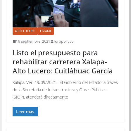
ALTO LUCERO
ESTATAL
19 septiembre, 2021
foropolitico
Listo el presupuesto para
rehabilitar carretera Xalapa-
Alto Lucero: Cuitláhuac García
Xalapa, Ver. 19/09/2021.- El Gobierno del Estado, a través
de la Secretaría de Infraestructura y Obras Públicas
(SIOP), atenderá directamente
Leer más