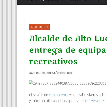
ALTO LUCERO
Alcalde de Alto Lu
entrega de equip
recreativos
23 marzo, 2018
foropolitico
El Alcalde de
Alto Lucero
Javier Castillo Viveros asi
y niños con discapacidad, que hizo el
DIF Veracruz
, 