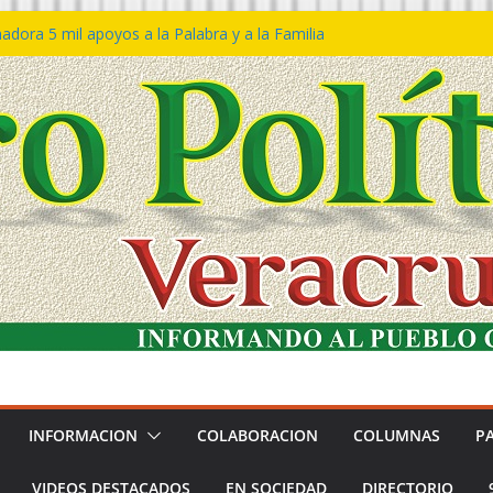
dora 5 mil apoyos a la Palabra y a la Familia
eso Declaraciones de Procedencia en contra
ipes
𝙩𝙖 𝙂𝙤𝙗𝙞𝙚𝙧𝙣𝙤 𝙙𝙚𝙡 𝙀𝙨𝙩𝙖𝙙𝙤 𝙖 𝙙𝙞𝙨𝙛𝙧𝙪𝙩𝙖𝙧
 𝙁𝙚𝙨𝙩𝙞𝙫𝙖𝙡 𝙙𝙚𝙡 𝙈𝙖𝙧 𝙚𝙣 𝘾𝙤𝙖𝙩𝙯𝙖𝙘𝙤𝙖𝙡𝙘𝙤𝙨
ón de policías con vocación de servicio y
dana: SSP
tín Bravo rechaza acusaciones y asegura que
úan solicitud de desafuero
INFORMACION
COLABORACION
COLUMNAS
P
VIDEOS DESTACADOS
EN SOCIEDAD
DIRECTORIO