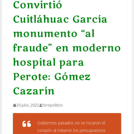
Convirtió
Cuitláhuac García
monumento “al
fraude” en moderno
hospital para
Perote: Gómez
Cazarín
20 julio, 2022
foropolitico
Gobiernos pasados no se tocaron el
corazón al robarse los presupuestos