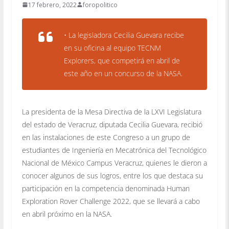
17 febrero, 2022
foropolitico
• La legisladora Cecilia Guevara recibe
en su oficina al equipo TECNM
Explorers, que competirá en abril de
este año en un concurso de la NASA.
La presidenta de la Mesa Directiva de la LXVI Legislatura
del estado de Veracruz, diputada Cecilia Guevara, recibió
en las instalaciones de este Congreso a un grupo de
estudiantes de Ingeniería en Mecatrónica del Tecnológico
Nacional de México Campus Veracruz, quienes le dieron a
conocer algunos de sus logros, entre los que destaca su
participación en la competencia denominada Human
Exploration Rover Challenge 2022, que se llevará a cabo
en abril próximo en la NASA.