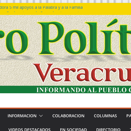
ra 5 mil apoyos a la Palabra y a la Familia
so Declaraciones de Procedencia en contra
es
𝙖 𝙂𝙤𝙗𝙞𝙚𝙧𝙣𝙤 𝙙𝙚𝙡 𝙀𝙨𝙩𝙖𝙙𝙤 𝙖 𝙙𝙞𝙨𝙛𝙧𝙪𝙩𝙖𝙧
𝙚𝙨𝙩𝙞𝙫𝙖𝙡 𝙙𝙚𝙡 𝙈𝙖𝙧 𝙚𝙣 𝘾𝙤𝙖𝙩𝙯𝙖𝙘𝙤𝙖𝙡𝙘𝙤𝙨
 de policías con vocación de servicio y
na: SSP
n Bravo rechaza acusaciones y asegura que
n solicitud de desafuero
INFORMACION
COLABORACION
COLUMNAS
P
VIDEOS DESTACADOS
EN SOCIEDAD
DIRECTORIO