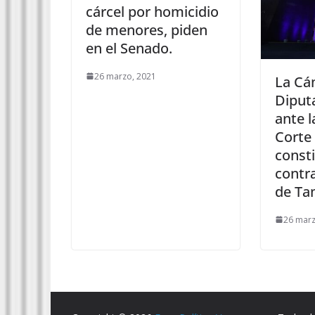
cárcel por homicidio
de menores, piden
en el Senado.
26 marzo, 2021
La Cá
Diput
ante 
Corte
consti
contr
de Ta
26 marz