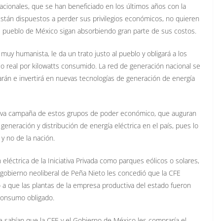
nacionales, que se han beneficiado en los últimos años con la
stán dispuestos a perder sus privilegios económicos, no quieren
 el pueblo de México sigan absorbiendo gran parte de sus costos.
muy humanista, le da un trato justo al pueblo y obligará a los
o real por kilowatts consumido. La red de generación nacional se
zarán e invertirá en nuevas tecnologías de generación de energía
gresiva campaña de estos grupos de poder económico, que auguran
 generación y distribución de energía eléctrica en el país, pues lo
y no de la nación.
 eléctrica de la Iniciativa Privada como parques eólicos o solares,
 gobierno neoliberal de Peña Nieto les concedió que la CFE
 a que las plantas de la empresa productiva del estado fueron
consumo obligado.
ue sabían que la CFE y el Gobierno de México les compraría el