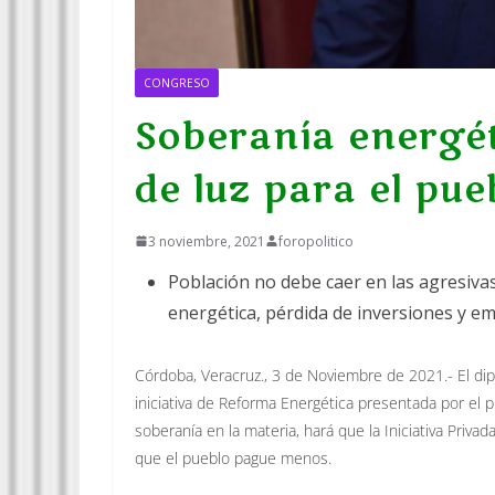
CONGRESO
Soberanía energét
de luz para el pue
3 noviembre, 2021
foropolitico
Población no debe caer en las agresiva
energética, pérdida de inversiones y em
Córdoba, Veracruz., 3 de Noviembre de 2021.- El dip
iniciativa de Reforma Energética presentada por el
soberanía en la materia, hará que la Iniciativa Privad
que el pueblo pague menos.