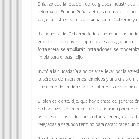
Enfatizó que la reacción de los grupos industriales 
reforma de Enrique Peña Nieto es natural pues no e
pagar lo justo y por el contrario, que el Gobierno y
“La apuesta del Gobierno federal tiene un trasfondo 
grandes corporativos empresariales a pagar un preci
fortalecerá, se ampliarán instalaciones, se moderni
limpia para el país”, dijo.
Invitó a la ciudadanía a no dejarse llevar por la a
la pérdida de inversiones, empleos y una crisis en la
único que defienden son sus intereses económicos 
Si bien es cierto, dijo, que hay plantas de generación
no han invertido en redes de distribución porque el
asumiera el costo de transportar su energía, aunado
relegadas a segundo término para garantizarles un 
“Invirtieron y generaron empleos, sí es cierto, porq