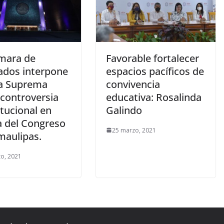
mara de
Favorable fortalecer
ados interpone
espacios pacíficos de
la Suprema
convivencia
 controversia
educativa: Rosalinda
tucional en
Galindo
a del Congreso
25 marzo, 2021
maulipas.
o, 2021