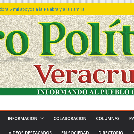
ra 5 mil apoyos a la Palabra y a la Familia
so Declaraciones de Procedencia en contra
es
𝙖 𝙂𝙤𝙗𝙞𝙚𝙧𝙣𝙤 𝙙𝙚𝙡 𝙀𝙨𝙩𝙖𝙙𝙤 𝙖 𝙙𝙞𝙨𝙛𝙧𝙪𝙩𝙖𝙧
𝙚𝙨𝙩𝙞𝙫𝙖𝙡 𝙙𝙚𝙡 𝙈𝙖𝙧 𝙚𝙣 𝘾𝙤𝙖𝙩𝙯𝙖𝙘𝙤𝙖𝙡𝙘𝙤𝙨
 de policías con vocación de servicio y
na: SSP
n Bravo rechaza acusaciones y asegura que
n solicitud de desafuero
INFORMACION
COLABORACION
COLUMNAS
P
VIDEOS DESTACADOS
EN SOCIEDAD
DIRECTORIO