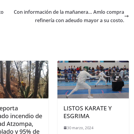
to
Con información de la mañanera… Amlo compra
refinería con adeudo mayor a su costo.
reporta
LISTOS KARATE Y
ado incendio de
ESGRIMA
ad Atzompa,
30 marzo, 2024
olado y 95% de