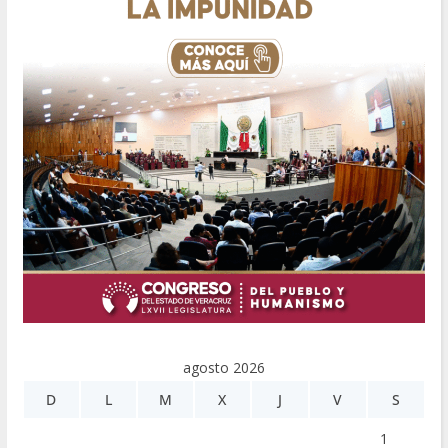
agosto 2026
D
L
M
X
J
V
S
1