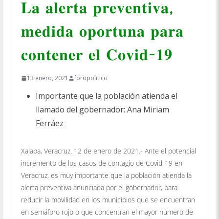
𝐋𝐚 𝐚𝐥𝐞𝐫𝐭𝐚 𝐩𝐫𝐞𝐯𝐞𝐧𝐭𝐢𝐯𝐚,
𝐦𝐞𝐝𝐢𝐝𝐚 𝐨𝐩𝐨𝐫𝐭𝐮𝐧𝐚 𝐩𝐚𝐫𝐚
𝐜𝐨𝐧𝐭𝐞𝐧𝐞𝐫 𝐞𝐥 𝐂𝐨𝐯𝐢𝐝-𝟏𝟗
13 enero, 2021
foropolitico
Importante que la población atienda el
llamado del gobernador: Ana Miriam
Ferráez
Xalapa, Veracruz. 12 de enero de 2021.- Ante el potencial
incremento de los casos de contagio de Covid-19 en
Veracruz, es muy importante que la población atienda la
alerta preventiva anunciada por el gobernador, para
reducir la movilidad en los municipios que se encuentran
en semáforo rojo o que concentran el mayor número de