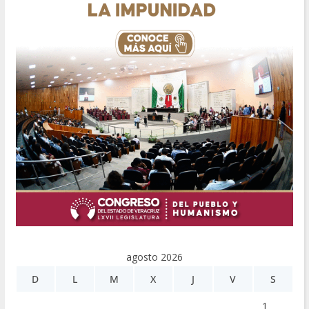
agosto 2026
D
L
M
X
J
V
S
1