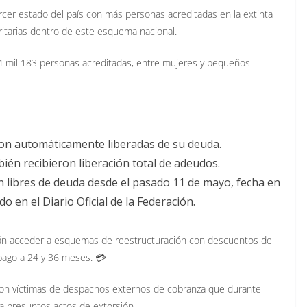
ercer estado del país con más personas acreditadas en la extinta
oritarias dentro de este esquema nacional.
 4 mil 183 personas acreditadas, entre mujeres y pequeños
on automáticamente liberadas de su deuda.
én recibieron liberación total de adeudos.
n libres de deuda desde el pasado 11 de mayo, fecha en
 en el Diario Oficial de la Federación.
án acceder a esquemas de reestructuración con descuentos del
 pago a 24 y 36 meses. 💳
ron víctimas de despachos externos de cobranza que durante
ta presuntos actos de extorsión.