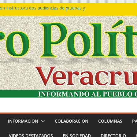
ón Instructora dos audiencias de pruebas y
𝙩𝙖 𝙂𝙤𝙗𝙞𝙚𝙧𝙣𝙤 𝙙𝙚𝙡 𝙀𝙨𝙩𝙖𝙙𝙤 𝙖 𝙙𝙞𝙨𝙛𝙧𝙪𝙩𝙖𝙧
𝙡 𝙁𝙚𝙨𝙩𝙞𝙫𝙖𝙡 𝙙𝙚𝙡 𝙈𝙖𝙧 𝙚𝙣 𝘾𝙤𝙖𝙩𝙯𝙖𝙘𝙤𝙖𝙡𝙘𝙤𝙨
ión de policías con vocación de servicio y
dana: SSP
rtín Bravo rechaza acusaciones y asegura que
túan solicitud de desafuero
adora 5 mil apoyos a la Palabra y a la Familia
INFORMACION
COLABORACION
COLUMNAS
P
VIDEOS DESTACADOS
EN SOCIEDAD
DIRECTORIO