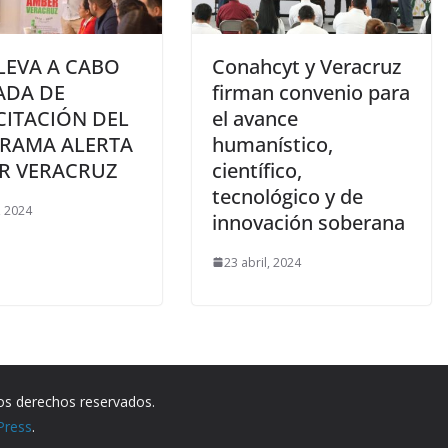
LEVA A CABO
Conahcyt y Veracruz
ADA DE
firman convenio para
CITACIÓN DEL
el avance
RAMA ALERTA
humanístico,
R VERACRUZ
científico,
tecnológico y de
, 2024
innovación soberana
23 abril, 2024
los derechos reservados.
Press
.