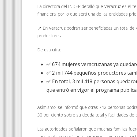
La directora del INDEP detalló que Veracruz es el t
financiera, por lo que será una de las entidades pri
📌 En Veracruz podrán ser beneficiadas un total de
productores.
De esa cifra:
✅ 674 mujeres veracruzanas ya quedar
✅ 2 mil 744 pequeños productores tambi
✅ En total, 3 mil 418 personas quedaro
que entró en vigor el programa publicado
Asimismo, se informó que otras 742 personas podr
30 por ciento sobre su deuda total y facilidades de
Las autoridades señalaron que muchas familias fue
años realizaron prácticas agresivas, amenazas y has