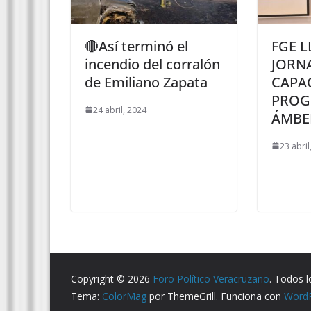
🔴Así terminó el
FGE L
incendio del corralón
JORN
de Emiliano Zapata
CAPA
PROG
24 abril, 2024
ÁMBE
23 abril
Copyright © 2026
Foro Político Veracruzano
. Todos 
Tema:
ColorMag
por ThemeGrill. Funciona con
Word