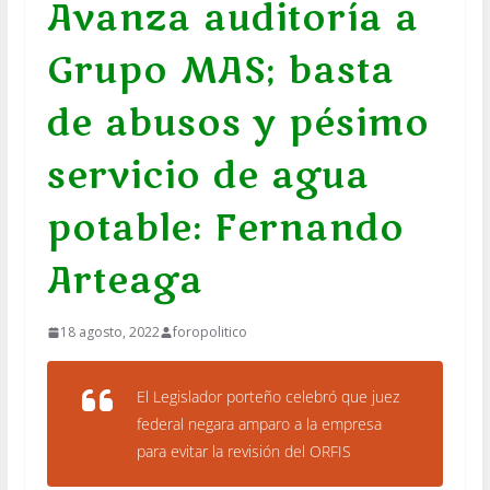
Avanza auditoría a
Grupo MAS; basta
de abusos y pésimo
servicio de agua
potable: Fernando
Arteaga
18 agosto, 2022
foropolitico
El Legislador porteño celebró que juez
federal negara amparo a la empresa
para evitar la revisión del ORFIS