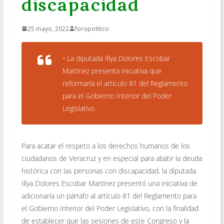
discapacidad
25 mayo, 2022
foropolitico
• La diputada Illya Dolores Escobar
Martínez presenta iniciativa que
reformaría el artículo 81 del Reglamento
para el Gobierno Interior del Poder
Legislativo.
Para acatar el respeto a los derechos humanos de los
ciudadanos de Veracruz y en especial para abatir la deuda
histórica con las personas con discapacidad, la diputada
Illya Dolores Escobar Martínez presentó una iniciativa de
adicionaría un párrafo al artículo 81 del Reglamento para
el Gobierno Interior del Poder Legislativo, con la finalidad
de establecer que las sesiones de este Congreso y la