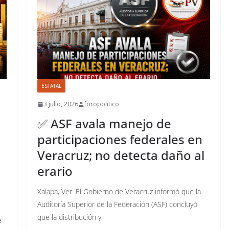
ESTATAL
3 julio, 2026
foropolitico
✅ ASF avala manejo de
participaciones federales en
Veracruz; no detecta daño al
erario
Xalapa, Ver. El Gobierno de Veracruz informó que la
Auditoría Superior de la Federación (ASF) concluyó
que la distribución y
e