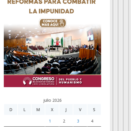
julio 2026
D
L
M
X
J
V
S
1
2
3
4