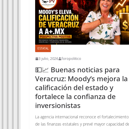
ESTATAL
3 julio, 2026
foropolitico
💵📈 Buenas noticias para
Veracruz: Moody’s mejora la
calificación del estado y
fortalece la confianza de
inversionistas
La agencia internacional reconoce el fortalecimiento
de las finanzas estatales y prevé mayor capacidad d