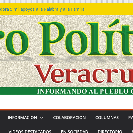
ora 5 mil apoyos a la Palabra y a la Familia
so Declaraciones de Procedencia en contra
es
𝙖 𝙂𝙤𝙗𝙞𝙚𝙧𝙣𝙤 𝙙𝙚𝙡 𝙀𝙨𝙩𝙖𝙙𝙤 𝙖 𝙙𝙞𝙨𝙛𝙧𝙪𝙩𝙖𝙧
𝙚𝙨𝙩𝙞𝙫𝙖𝙡 𝙙𝙚𝙡 𝙈𝙖𝙧 𝙚𝙣 𝘾𝙤𝙖𝙩𝙯𝙖𝙘𝙤𝙖𝙡𝙘𝙤𝙨
n de policías con vocación de servicio y
na: SSP
ín Bravo rechaza acusaciones y asegura que
an solicitud de desafuero
INFORMACION
COLABORACION
COLUMNAS
P
VIDEOS DESTACADOS
EN SOCIEDAD
DIRECTORIO