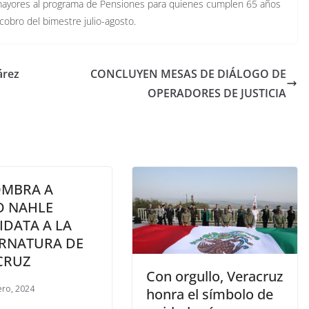
s mayores al programa de Pensiones para quienes cumplen 65 años
cobro del bimestre julio-agosto.
árez
CONCLUYEN MESAS DE DIÁLOGO DE
OPERADORES DE JUSTICIA
OMBRA A
O NAHLE
IDATA A LA
RNATURA DE
CRUZ
Con orgullo, Veracruz
ero, 2024
honra el símbolo de