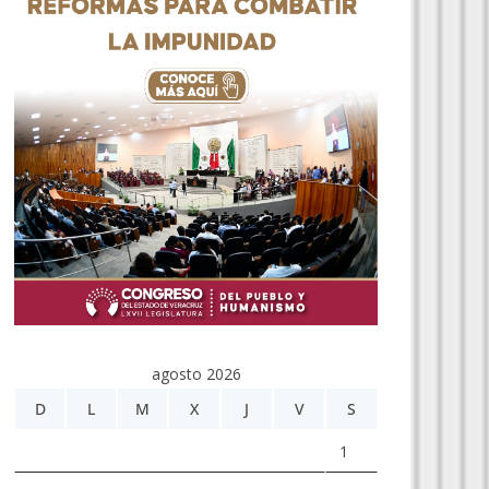
agosto 2026
D
L
M
X
J
V
S
1