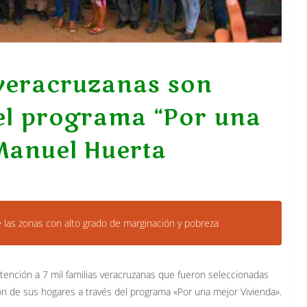
s veracruzanas son
el programa “Por una
Manuel Huerta
 las zonas con alto grado de marginación y pobreza
atención a 7 mil familias veracruzanas que fueron seleccionadas
ión de sus hogares a través del programa «Por una mejor Vivienda».