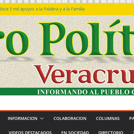
ra 5 mil apoyos a la Palabra y a la Familia
so Declaraciones de Procedencia en contra
es
𝙖 𝙂𝙤𝙗𝙞𝙚𝙧𝙣𝙤 𝙙𝙚𝙡 𝙀𝙨𝙩𝙖𝙙𝙤 𝙖 𝙙𝙞𝙨𝙛𝙧𝙪𝙩𝙖𝙧
𝙚𝙨𝙩𝙞𝙫𝙖𝙡 𝙙𝙚𝙡 𝙈𝙖𝙧 𝙚𝙣 𝘾𝙤𝙖𝙩𝙯𝙖𝙘𝙤𝙖𝙡𝙘𝙤𝙨
 de policías con vocación de servicio y
na: SSP
n Bravo rechaza acusaciones y asegura que
n solicitud de desafuero
INFORMACION
COLABORACION
COLUMNAS
P
VIDEOS DESTACADOS
EN SOCIEDAD
DIRECTORIO