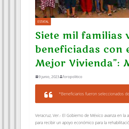
ESTATAL
Siete mil familia
beneficiadas con 
Mejor Vivienda”: 
9 junio, 2023
foropolitico
*Beneficiarios fueron seleccionados de
Veracruz, Ver.- El Gobierno de México avanza en la 
para recibir un apoyo económico para la rehabilitac