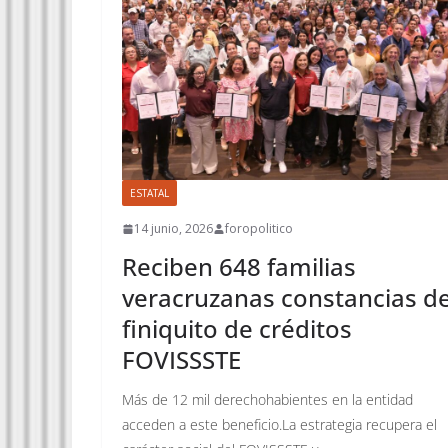
ESTATAL
14 junio, 2026
foropolitico
Reciben 648 familias
veracruzanas constancias d
finiquito de créditos
FOVISSSTE
Más de 12 mil derechohabientes en la entidad
acceden a este beneficio.La estrategia recupera el