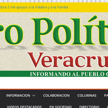
ra 5 mil apoyos a la Palabra y a la Familia
so Declaraciones de Procedencia en contra
es
𝙖 𝙂𝙤𝙗𝙞𝙚𝙧𝙣𝙤 𝙙𝙚𝙡 𝙀𝙨𝙩𝙖𝙙𝙤 𝙖 𝙙𝙞𝙨𝙛𝙧𝙪𝙩𝙖𝙧
𝙚𝙨𝙩𝙞𝙫𝙖𝙡 𝙙𝙚𝙡 𝙈𝙖𝙧 𝙚𝙣 𝘾𝙤𝙖𝙩𝙯𝙖𝙘𝙤𝙖𝙡𝙘𝙤𝙨
 de policías con vocación de servicio y
na: SSP
n Bravo rechaza acusaciones y asegura que
n solicitud de desafuero
INFORMACION
COLABORACION
COLUMNAS
P
VIDEOS DESTACADOS
EN SOCIEDAD
DIRECTORIO