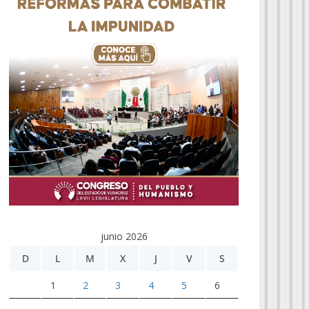
junio 2026
D
L
M
X
J
V
S
1
2
3
4
5
6