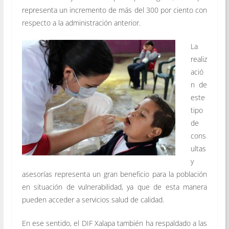
representa un incremento de más del 300 por ciento con
respecto a la administración anterior.
La
realiz
ació
n de
este
tipo
de
cons
ultas
y
asesorías representa un gran beneficio para la población
en situación de vulnerabilidad, ya que de esta manera
pueden acceder a servicios salud de calidad.
En ese sentido, el DIF Xalapa también ha respaldado a las