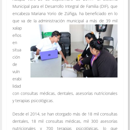
Municipal para el Desarrollo Integral de Familia (DIF), que
encabeza Mariana Yorio de Zúñiga, ha beneficiado en lo
que va de la administración
municipal a más de 39 mil
xalap
eños
en
situa
ción
de
vuln
erabi
lidad
con consultas médicas, dentales, asesorías nutricionales
y terapias psicológicas.
Desde el 2014, se han otorgado más de 18 mil consultas
dentales, 18 mil consultas médicas, mil 300 asesorías
nutricionales y 700 terapias psicológicas, lo que