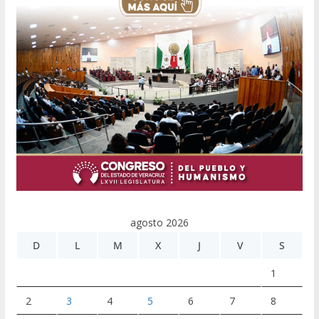
agosto 2026
D
L
M
X
J
V
S
1
2
3
4
5
6
7
8