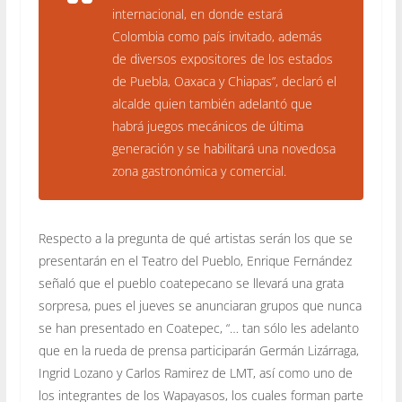
internacional, en donde estará
Colombia como país invitado, además
de diversos expositores de los estados
de Puebla, Oaxaca y Chiapas”, declaró el
alcalde quien también adelantó que
habrá juegos mecánicos de última
generación y se habilitará una novedosa
zona gastronómica y comercial.
Respecto a la pregunta de qué artistas serán los que se
presentarán en el Teatro del Pueblo, Enrique Fernández
señaló que el pueblo coatepecano se llevará una grata
sorpresa, pues el jueves se anunciaran grupos que nunca
se han presentado en Coatepec, “… tan sólo les adelanto
que en la rueda de prensa participarán Germán Lizárraga,
Ingrid Lozano y Carlos Ramirez de LMT, así como uno de
los integrantes de los Wapayasos, los cuales forman parte