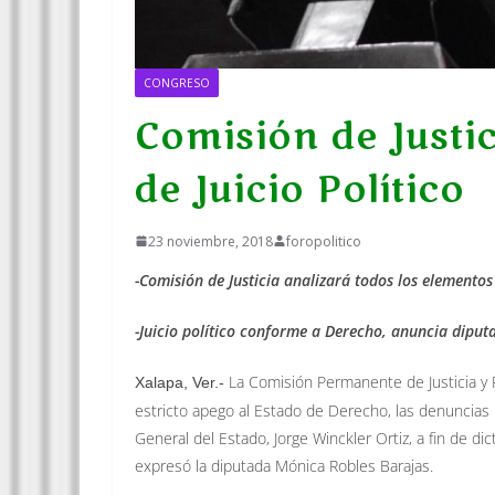
CONGRESO
Comisión de Justic
de Juicio Político
23 noviembre, 2018
foropolitico
-Comisión de Justicia analizará todos los elemento
-Juicio político conforme a Derecho, anuncia diput
La Comisión Permanente de Justicia y 
Xalapa, Ver.-
estricto apego al Estado de Derecho, las denuncias
General del Estado, Jorge Winckler Ortiz, a fin de dic
expresó la diputada Mónica Robles Barajas.