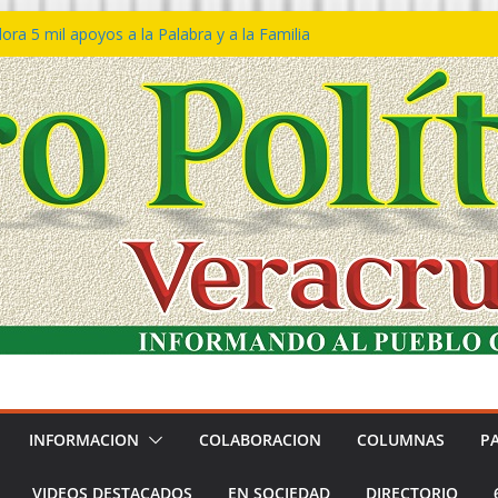
ra 5 mil apoyos a la Palabra y a la Familia
o Declaraciones de Procedencia en contra
s
 𝙂𝙤𝙗𝙞𝙚𝙧𝙣𝙤 𝙙𝙚𝙡 𝙀𝙨𝙩𝙖𝙙𝙤 𝙖 𝙙𝙞𝙨𝙛𝙧𝙪𝙩𝙖𝙧
𝙚𝙨𝙩𝙞𝙫𝙖𝙡 𝙙𝙚𝙡 𝙈𝙖𝙧 𝙚𝙣 𝘾𝙤𝙖𝙩𝙯𝙖𝙘𝙤𝙖𝙡𝙘𝙤𝙨
 de policías con vocación de servicio y
a: SSP
n Bravo rechaza acusaciones y asegura que
n solicitud de desafuero
INFORMACION
COLABORACION
COLUMNAS
P
VIDEOS DESTACADOS
EN SOCIEDAD
DIRECTORIO