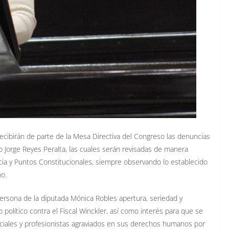
ecibirán de parte de la Mesa Directiva del Congreso las denuncias
Jorge Reyes Peralta, las cuales serán revisadas de manera
icia y Puntos Constitucionales, siempre observando lo establecido
ho.
ersona de la diputada Mónica Robles apertura, seriedad y
o político contra el Fiscal Winckler, así como interés para que se
ciales y profesionistas agraviados en sus derechos humanos por