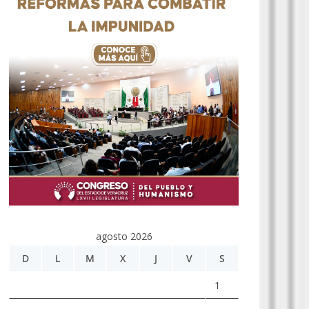
agosto 2026
D
L
M
X
J
V
S
1