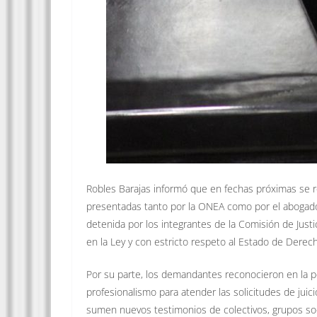
Robles Barajas informó que en fechas próximas se r
presentadas tanto por la ONEA como por el abogado 
detenida por los integrantes de la Comisión de Just
en la Ley y con estricto respeto al Estado de Derec
Por su parte, los demandantes reconocieron en la p
profesionalismo para atender las solicitudes de juici
sumen nuevos testimonios de colectivos, grupos so