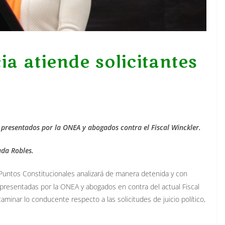
ia atiende solicitantes
s presentados por la ONEA y abogados contra el Fiscal Winckler.
ada Robles.
Puntos Constitucionales analizará de manera detenida y con
 presentadas por la ONEA y abogados en contra del actual Fiscal
taminar lo conducente respecto a las solicitudes de juicio político,