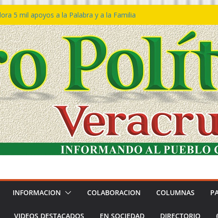
ra 5 mil apoyos a la Palabra y a la Familia
o Declaraciones de Procedencia en contra
s
 𝙂𝙤𝙗𝙞𝙚𝙧𝙣𝙤 𝙙𝙚𝙡 𝙀𝙨𝙩𝙖𝙙𝙤 𝙖 𝙙𝙞𝙨𝙛𝙧𝙪𝙩𝙖𝙧
𝙚𝙨𝙩𝙞𝙫𝙖𝙡 𝙙𝙚𝙡 𝙈𝙖𝙧 𝙚𝙣 𝘾𝙤𝙖𝙩𝙯𝙖𝙘𝙤𝙖𝙡𝙘𝙤𝙨
 de policías con vocación de servicio y
a: SSP
n Bravo rechaza acusaciones y asegura que
n solicitud de desafuero
INFORMACION
COLABORACION
COLUMNAS
P
VIDEOS DESTACADOS
EN SOCIEDAD
DIRECTORIO