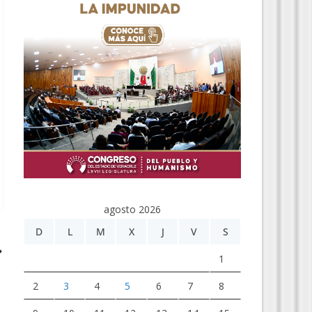
agosto 2026
D
L
M
X
J
V
S
1
2
3
4
5
6
7
8