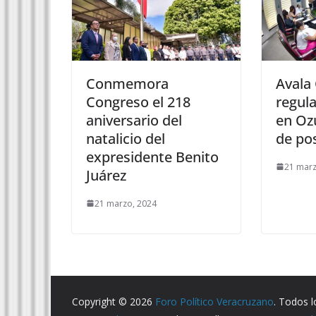
Conmemora
Avala
Congreso el 218
regula
aniversario del
en Oz
natalicio del
de po
expresidente Benito
21 marz
Juárez
21 marzo, 2024
Copyright © 2026
Foro Político Veracruzano
. Todos 