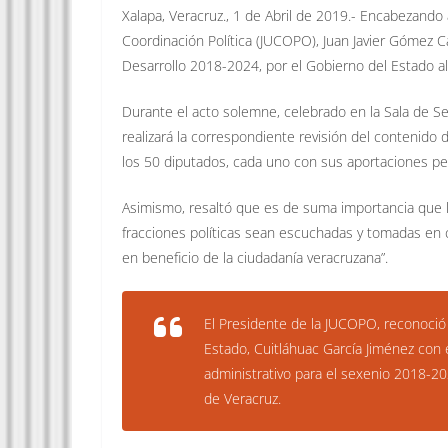
Xalapa, Veracruz., 1 de Abril de 2019.- Encabezando 
Coordinación Política (JUCOPO), Juan Javier Gómez C
Desarrollo 2018-2024, por el Gobierno del Estado al 
Durante el acto solemne, celebrado en la Sala de S
realizará la correspondiente revisión del contenido
los 50 diputados, cada uno con sus aportaciones pe
Asimismo, resaltó que es de suma importancia que l
fracciones políticas sean escuchadas y tomadas en 
en beneficio de la ciudadanía veracruzana”.
El Presidente de la JUCOPO, reconoció
Estado, Cuitláhuac García Jiménez con 
administrativo para el sexenio 2018-20
de Veracruz.