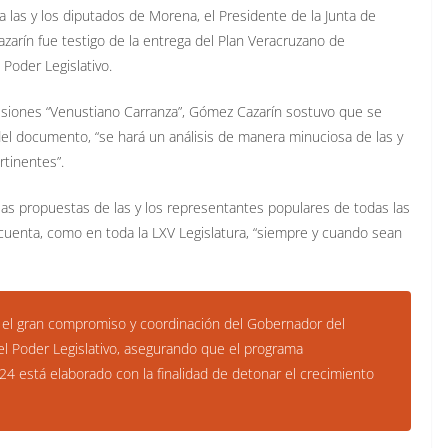
a las y los diputados de Morena, el Presidente de la Junta de
azarín fue testigo de la entrega del Plan Veracruzano de
Poder Legislativo.
esiones “Venustiano Carranza”, Gómez Cazarín sostuvo que se
 del documento, “se hará un análisis de manera minuciosa de las y
rtinentes”.
as propuestas de las y los representantes populares de todas las
cuenta, como en toda la LXV Legislatura, “siempre y cuando sean
 el gran compromiso y coordinación del Gobernador del
el Poder Legislativo, asegurando que el programa
24 está elaborado con la finalidad de detonar el crecimiento