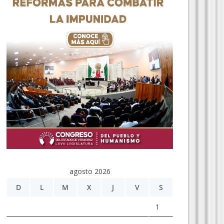
agosto 2026
D
L
M
X
J
V
S
1