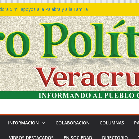
ra 5 mil apoyos a la Palabra y a la Familia
so Declaraciones de Procedencia en contra
es
𝙖 𝙂𝙤𝙗𝙞𝙚𝙧𝙣𝙤 𝙙𝙚𝙡 𝙀𝙨𝙩𝙖𝙙𝙤 𝙖 𝙙𝙞𝙨𝙛𝙧𝙪𝙩𝙖𝙧
𝙚𝙨𝙩𝙞𝙫𝙖𝙡 𝙙𝙚𝙡 𝙈𝙖𝙧 𝙚𝙣 𝘾𝙤𝙖𝙩𝙯𝙖𝙘𝙤𝙖𝙡𝙘𝙤𝙨
 de policías con vocación de servicio y
na: SSP
n Bravo rechaza acusaciones y asegura que
n solicitud de desafuero
INFORMACION
COLABORACION
COLUMNAS
P
VIDEOS DESTACADOS
EN SOCIEDAD
DIRECTORIO