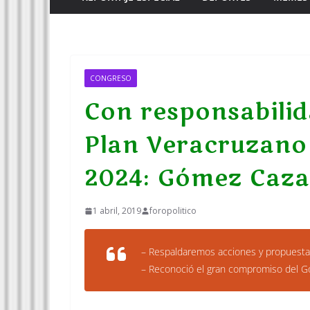
CONGRESO
Con responsabilid
Plan Veracruzano 
2024: Gómez Caza
1 abril, 2019
foropolitico
– Respaldaremos acciones y propuesta
– Reconoció el gran compromiso del Go