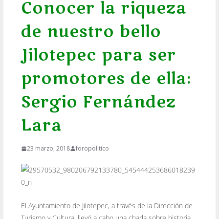
Conocer la riqueza
de nuestro bello
Jilotepec para ser
promotores de ella:
Sergio Fernández
Lara
23 marzo, 2018
foropolitico
El
Ayuntamiento de Jilotepec
, a través de la
Dirección de
Turismo y Cultura
, llevó a cabo una charla sobre historia,