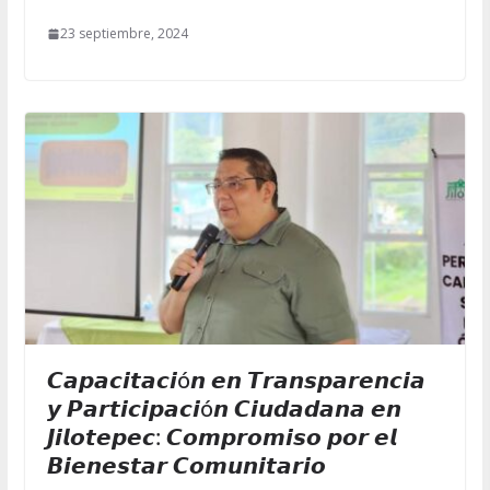
23 septiembre, 2024
𝘾𝙖𝙥𝙖𝙘𝙞𝙩𝙖𝙘𝙞ó𝙣 𝙚𝙣 𝙏𝙧𝙖𝙣𝙨𝙥𝙖𝙧𝙚𝙣𝙘𝙞𝙖
𝙮 𝙋𝙖𝙧𝙩𝙞𝙘𝙞𝙥𝙖𝙘𝙞ó𝙣 𝘾𝙞𝙪𝙙𝙖𝙙𝙖𝙣𝙖 𝙚𝙣
𝙅𝙞𝙡𝙤𝙩𝙚𝙥𝙚𝙘: 𝘾𝙤𝙢𝙥𝙧𝙤𝙢𝙞𝙨𝙤 𝙥𝙤𝙧 𝙚𝙡
𝘽𝙞𝙚𝙣𝙚𝙨𝙩𝙖𝙧 𝘾𝙤𝙢𝙪𝙣𝙞𝙩𝙖𝙧𝙞𝙤