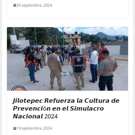
20 septiembre, 2024
𝙅𝙞𝙡𝙤𝙩𝙚𝙥𝙚𝙘 𝙍𝙚𝙛𝙪𝙚𝙧𝙯𝙖 𝙡𝙖 𝘾𝙪𝙡𝙩𝙪𝙧𝙖 𝙙𝙚
𝙋𝙧𝙚𝙫𝙚𝙣𝙘𝙞ó𝙣 𝙚𝙣 𝙚𝙡 𝙎𝙞𝙢𝙪𝙡𝙖𝙘𝙧𝙤
𝙉𝙖𝙘𝙞𝙤𝙣𝙖𝙡 2024
19 septiembre, 2024