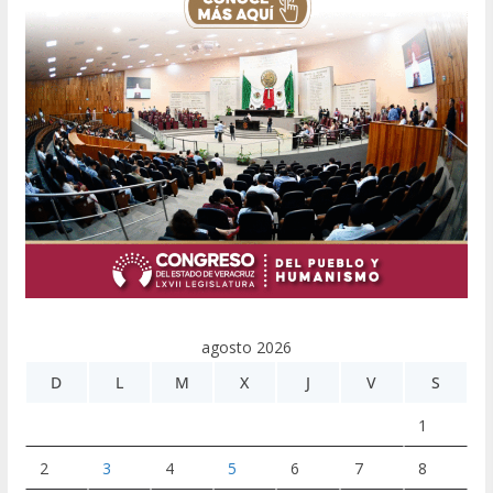
agosto 2026
D
L
M
X
J
V
S
1
2
3
4
5
6
7
8