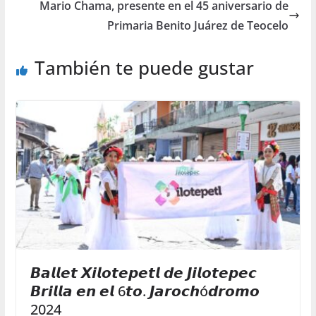
Mario Chama, presente en el 45 aniversario de
Primaria Benito Juárez de Teocelo
También te puede gustar
𝘽𝙖𝙡𝙡𝙚𝙩 𝙓𝙞𝙡𝙤𝙩𝙚𝙥𝙚𝙩𝙡 𝙙𝙚 𝙅𝙞𝙡𝙤𝙩𝙚𝙥𝙚𝙘
𝘽𝙧𝙞𝙡𝙡𝙖 𝙚𝙣 𝙚𝙡 6𝙩𝙤. 𝙅𝙖𝙧𝙤𝙘𝙝ó𝙙𝙧𝙤𝙢𝙤
2024