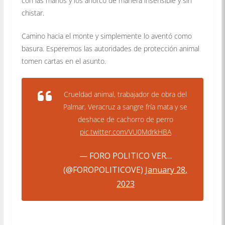
con las manos y los ahorcó de manera insensible y sin
chistar.
Camino hacia el monte y simplemente lo aventó como
basura. Esperemos las autoridades de protección animal
tomen cartas en el asunto.
Crueldad animal, trabajador de obra del
Palmar, Veracruz a sangre fría mata y se
deshace de cachorro de perro
pic.twitter.com/VU0MdrkHBA
— FORO POLITICO VER…
(@FOROPOLITICOVE)
January 28,
2023