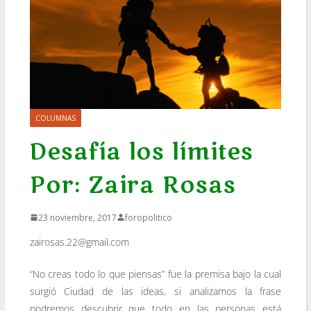
COLUMNAS
Desafía los límites
Por: Zaira Rosas
23 noviembre, 2017
foropolitico
zairosas.22@gmail.com
“No creas todo lo que piensas” fue la premisa bajo la cual
surgió Ciudad de las ideas, si analizamos la frase
podremos descubrir que todo en las personas está