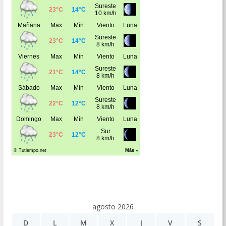
agosto 2026
D
L
M
X
J
V
S