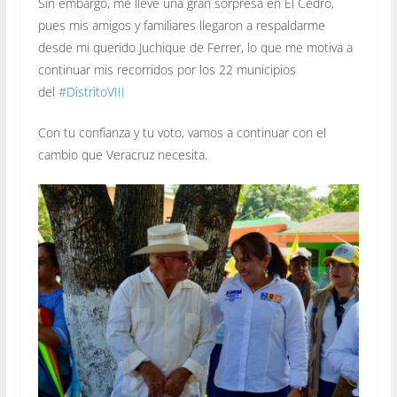
Sin embargo, me llevé una gran sorpresa en El Cedro,
pues mis amigos y familiares llegaron a respaldarme
desde mi querido Juchique de Ferrer, lo que me motiva a
continuar mis recorridos por los 22 municipios
del
#
DistritoVIII
Con tu confianza y tu voto, vamos a continuar con el
cambio que Veracruz necesita.