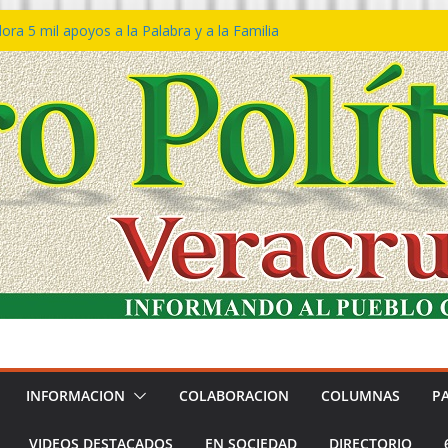
ra 5 mil apoyos a la Palabra y a la Familia
o Declaraciones de Procedencia en contra
s
 𝙂𝙤𝙗𝙞𝙚𝙧𝙣𝙤 𝙙𝙚𝙡 𝙀𝙨𝙩𝙖𝙙𝙤 𝙖 𝙙𝙞𝙨𝙛𝙧𝙪𝙩𝙖𝙧
𝙚𝙨𝙩𝙞𝙫𝙖𝙡 𝙙𝙚𝙡 𝙈𝙖𝙧 𝙚𝙣 𝘾𝙤𝙖𝙩𝙯𝙖𝙘𝙤𝙖𝙡𝙘𝙤𝙨
 de policías con vocación de servicio y
a: SSP
n Bravo rechaza acusaciones y asegura que
n solicitud de desafuero
INFORMACION
COLABORACION
COLUMNAS
P
VIDEOS DESTACADOS
EN SOCIEDAD
DIRECTORIO