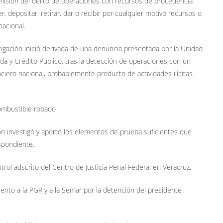
omisión del delito de operaciones con recursos de procedencia
er, depositar, retirar, dar o recibir por cualquier motivo recursos o
nacional.
igación inició derivada de una denuncia presentada por la Unidad
nda y Crédito Público, tras la detección de operaciones con un
iero nacional, probablemente producto de actividades ilícitas.
combustible robado
ción investigó y aportó los elementos de prueba suficientes que
spondiente.
trol adscrito del Centro de Justicia Penal Federal en Veracruz.
ento a la PGR y a la Semar por la detención del presidente