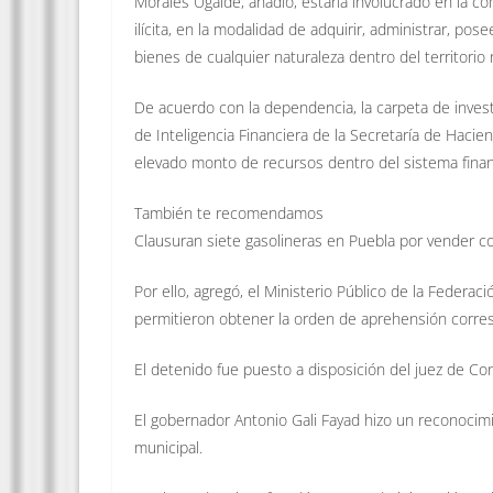
Morales Ugalde, añadió, estaría involucrado en la c
ilícita, en la modalidad de adquirir, administrar, pose
bienes de cualquier naturaleza dentro del territorio 
De acuerdo con la dependencia, la carpeta de invest
de Inteligencia Financiera de la Secretaría de Hacie
elevado monto de recursos dentro del sistema financ
También te recomendamos
Clausuran siete gasolineras en Puebla por vender 
Por ello, agregó, el Ministerio Público de la Federa
permitieron obtener la orden de aprehensión corre
El detenido fue puesto a disposición del juez de Con
El gobernador Antonio Gali Fayad hizo un reconocimi
municipal.