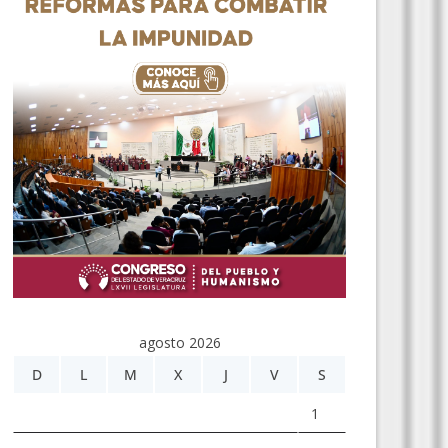
agosto 2026
D
L
M
X
J
V
S
1