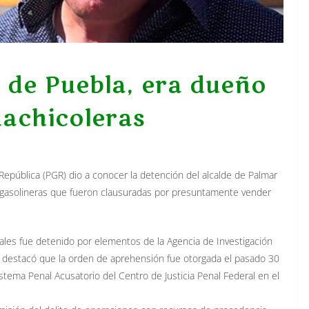
e de Puebla, era dueño
uachicoleras
 República (PGR) dio a conocer la detención del alcalde de Palmar
s gasolineras que fueron clausuradas por presuntamente vender
les fue detenido por elementos de la Agencia de Investigación
, y destacó que la orden de aprehensión fue otorgada el pasado 30
Sistema Penal Acusatorio del Centro de Justicia Penal Federal en el