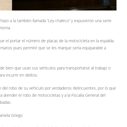
chazo a la también llamada “Ley chaleco” y expusieron una serie
misma.
e el portar el número de placas de la motocicleta en la espalda
humanos pues permitir que se les marque sería equiparable a
de bien que usan sus vehículos para transportarse al trabajo o
ra incurrir en delitos.
del robo de su vehículo por verdaderos delincuentes, por lo que
ra atender el robo de motocicletas y a la Fiscalía General del
obadas.
aniela Griego