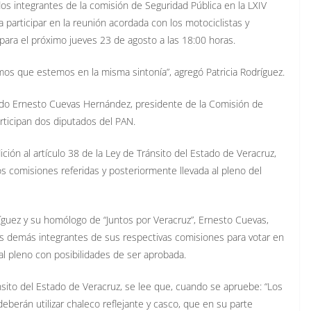
s integrantes de la comisión de Seguridad Pública en la LXIV
 a participar en la reunión acordada con los motociclistas y
para el próximo jueves 23 de agosto a las 18:00 horas.
mos que estemos en la misma sintonía”, agregó Patricia Rodríguez.
ado Ernesto Cuevas Hernández, presidente de la Comisión de
articipan dos diputados del PAN.
ición al artículo 38 de la Ley de Tránsito del Estado de Veracruz,
 comisiones referidas y posteriormente llevada al pleno del
íguez y su homólogo de “Juntos por Veracruz”, Ernesto Cuevas,
os demás integrantes de sus respectivas comisiones para votar en
al pleno con posibilidades de ser aprobada.
Tránsito del Estado de Veracruz, se lee que, cuando se apruebe: “Los
erán utilizar chaleco reflejante y casco, que en su parte