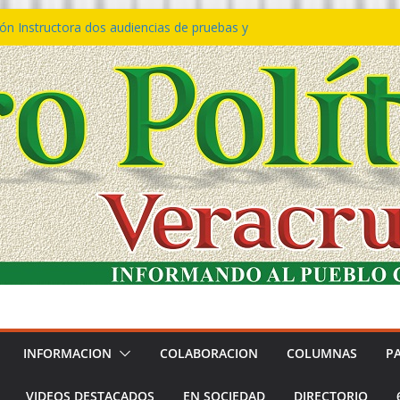
ón Instructora dos audiencias de pruebas y
𝙩𝙖 𝙂𝙤𝙗𝙞𝙚𝙧𝙣𝙤 𝙙𝙚𝙡 𝙀𝙨𝙩𝙖𝙙𝙤 𝙖 𝙙𝙞𝙨𝙛𝙧𝙪𝙩𝙖𝙧
𝙡 𝙁𝙚𝙨𝙩𝙞𝙫𝙖𝙡 𝙙𝙚𝙡 𝙈𝙖𝙧 𝙚𝙣 𝘾𝙤𝙖𝙩𝙯𝙖𝙘𝙤𝙖𝙡𝙘𝙤𝙨
ión de policías con vocación de servicio y
dana: SSP
rtín Bravo rechaza acusaciones y asegura que
túan solicitud de desafuero
adora 5 mil apoyos a la Palabra y a la Familia
INFORMACION
COLABORACION
COLUMNAS
P
VIDEOS DESTACADOS
EN SOCIEDAD
DIRECTORIO