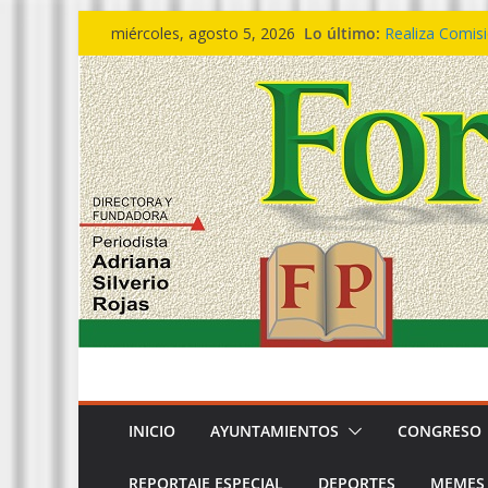
Saltar
Lo último:
Realiza Comisi
miércoles, agosto 5, 2026
al
alegatos.
🔴 ESTATAL|| 𝙄𝙣𝙫
contenido
𝙚𝙣 𝙛𝙖𝙢𝙞𝙡𝙞𝙖 𝙚
Egresa generac
cercanía ciuda
Defensa de Be
pruebas desvir
Entrega Gobern
INICIO
AYUNTAMIENTOS
CONGRESO
REPORTAJE ESPECIAL
DEPORTES
MEMES