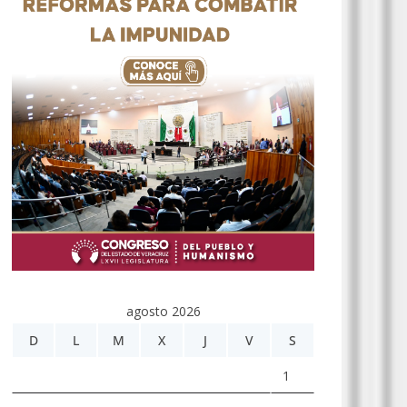
agosto 2026
D
L
M
X
J
V
S
1