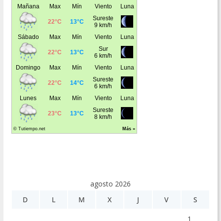
agosto 2026
D
L
M
X
J
V
S
1