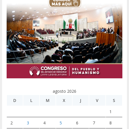
agosto 2026
D
L
M
X
J
V
S
1
2
3
4
5
6
7
8