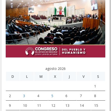
agosto 2026
D
L
M
X
J
V
S
1
2
3
4
5
6
7
8
9
10
11
12
13
14
15